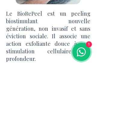
Le BioRePeel est un peeling
biostimulant nouvelle
génération, non invasif et sans
éviction sociale. Il associe une
action exfoliante douce à une
1
stimulation cellulaire en
profondeur.
Sa formule riche en acides,
vitamines et acides aminés
régénère la peau et stimule la
production de collagène. Il traite
efficacement le teint terne, les
imperfections, les rides fines et
les irrégularités cutanées.
Résultat : une peau plus lisse,